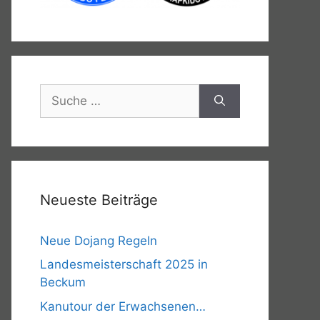
Suche
nach:
Neueste Beiträge
Neue Dojang Regeln
Landesmeisterschaft 2025 in
Beckum
Kanutour der Erwachsenen…