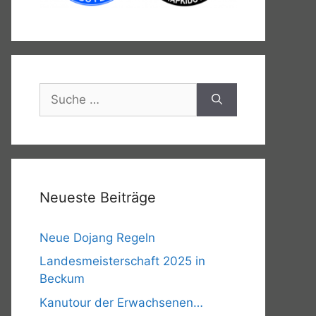
Suche
nach:
Neueste Beiträge
Neue Dojang Regeln
Landesmeisterschaft 2025 in
Beckum
Kanutour der Erwachsenen…