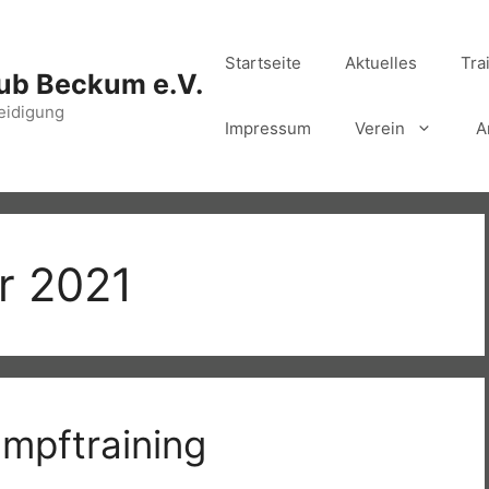
Startseite
Aktuelles
Tra
ub Beckum e.V.
eidigung
Impressum
Verein
A
r 2021
ampftraining