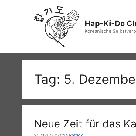
Zum
Inhalt
springen
Hap-Ki-Do Cl
Koreanische Selbstvert
Tag: 5. Dezembe
Neue Zeit für das K
2021-12-05
von
Patrick